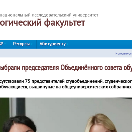
национальный исследовательский университет
огический факультет
ВР
Ресурсы
Абитуриенту
Историко-фи
выбрали председателя Объединённого совета о
тствовали 75 представителей студобъединений, студенческого
е обучающиеся, выдвинутые на общеуниверситетских собраниях