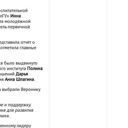
оспитательной
елГУ»
Инна
нта молодёжной
тель первичной
дставила отчёт о
 отметила главные
ся было выдвинуто
ого института
Полина
ношений
Дарья
ния
Анна Шпагина
.
а выбрали Веронику
ие и поддержку.
вия для развития
ушка.
ченному лидеру