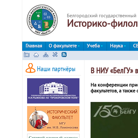
Белгородский государственный 
Историко-филол
Главная
О факультете
Учеба
Наука
С
Наши партнёры
В НИУ «БелГУ» 
На конференции прису
факультетов, а такж