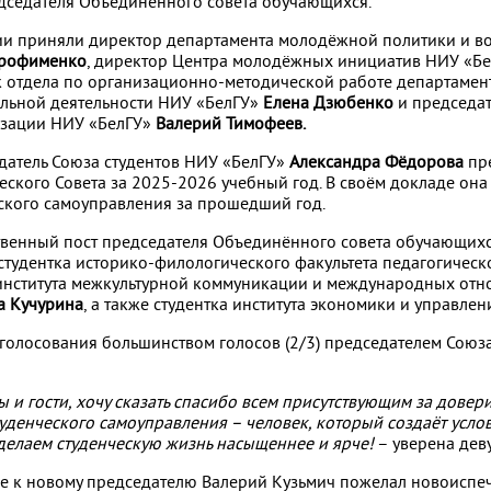
седателя Объединённого совета обучающихся.
ии приняли директор департамента молодёжной политики и в
Трофименко
, директор Центра молодёжных инициатив НИУ «Б
ик отдела по организационно-методической работе департаме
ельной деятельности НИУ «БелГУ»
Елена Дзюбенко
и
председа
зации НИУ «БелГУ»
Валерий Тимофеев.
атель Союза студентов НИУ «БелГУ»
Александра Фёдорова
пре
еского Совета за 2025-2026 учебный год. В своём докладе она
ского самоуправления за прошедший год.
тственный пост председателя Объединённого совета обучающих
студентка историко-филологического факультета педагогическ
и института межкультурной коммуникации и международных от
а Кучурина
, а также студентка института экономики и управле
 голосования большинством голосов (2/3) председателем Союз
 и гости, хочу сказать спасибо всем присутствующим за довер
туденческого самоуправления – человек, который создаёт усло
сделаем студенческую жизнь насыщеннее и ярче!
– уверена дев
ве к новому председателю Валерий Кузьмич пожелал новоиспе