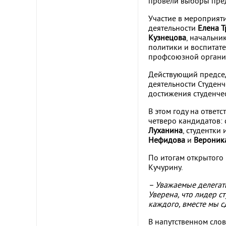
провели выборы пред
Участие в мероприят
деятельности
Елена 
Кузнецова
, начальн
политики и воспитат
профсоюзной органи
Действующий председ
деятельности Студенч
достижения студенче
В этом году на отве
четверо кандидатов: 
Луханина
, студентк
Нефидова
и
Вероник
По итогам открытого
Кучурину.
– Уважаемые делегаты
Уверена, что лидер с
каждого, вместе мы 
В напутственном сло