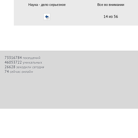
Наука - дело серьезное
Все во внимании
14 из 56
73316784
посещений
46053722
уникальных
26628
заходили сегодня
74
сейчас онлайн