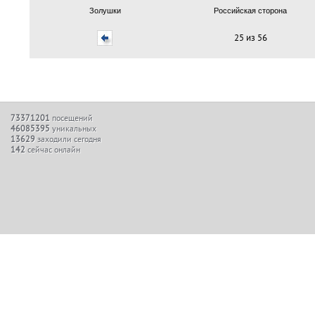
Золушки
Российская сторона
25 из 56
73371201
посещений
46085395
уникальных
13629
заходили сегодня
142
сейчас онлайн