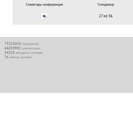
Секретарь конференции
Голодомор
27 из 56
73325010
посещений
46059992
уникальных
34320
заходили сегодня
76
сейчас онлайн