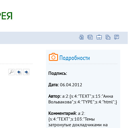
Подробности
Подпись:
Дата:
06.04.2012
Автор:
a:2:{s:4:"TEXT";s:15:"Анна
Вольвакова";s:4:"TYPE";s:4:"html";}
Комментарий:
a:2:
{s:4:"TEXT";s:103:"Темы
затронутые докладчиками на