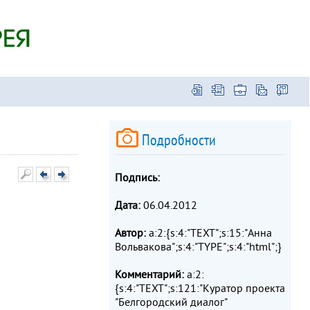
Подробности
Подпись:
Дата:
06.04.2012
Автор:
a:2:{s:4:"TEXT";s:15:"Анна
Вольвакова";s:4:"TYPE";s:4:"html";}
Комментарий:
a:2:
{s:4:"TEXT";s:121:"Куратор проекта
"Белгородский диалог"