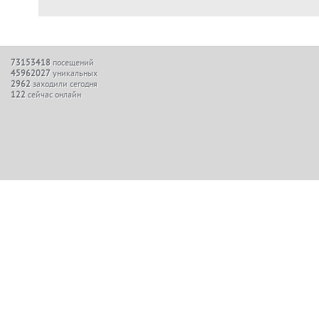
73153418
посещений
45962027
уникальных
2962
заходили сегодня
122
сейчас онлайн