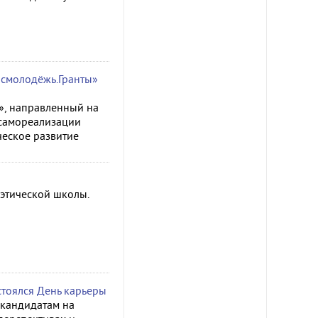
осмолодёжь.Гранты»
», направленный на
 самореализации
ческое развитие
оэтической школы.
стоялся День карьеры
 кандидатам на