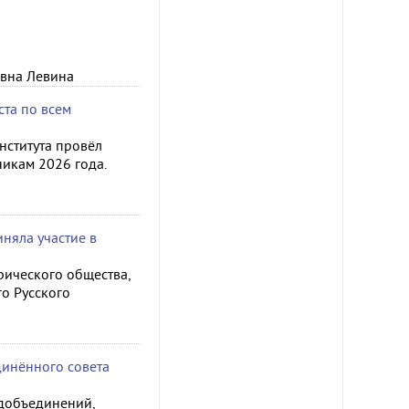
овна Левина
та по всем
нститута провёл
икам 2026 года.
няла участие в
рического общества,
о Русского
динённого совета
удобъединений,