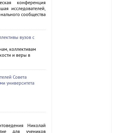
еская конференция
вшая исследователей,
онального сообщества
лективы вузов с
нам, коллективам
кости и веры в
телей Совета
ми университета
нтоведения Николай
тие для учеников