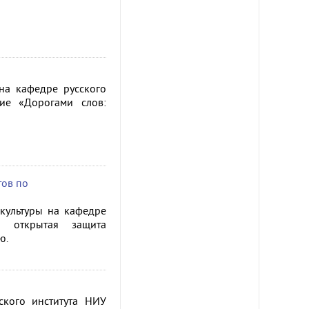
на кафедре русского
тие «Дорогами слов:
тов по
культуры на кафедре
а открытая защита
ю.
ского института НИУ