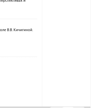
перспективах и
оле В.В. Кичигиной.