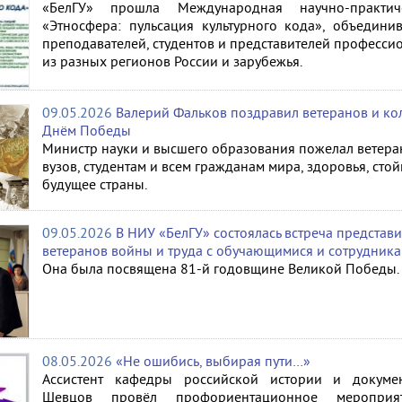
«БелГУ» прошла Международная научно-практич
«Этносфера: пульсация культурного кода», объедини
преподавателей, студентов и представителей професси
из разных регионов России и зарубежья.
09.05.2026
Валерий Фальков поздравил ветеранов и кол
Днём Победы
Министр науки и высшего образования пожелал ветера
вузов, студентам и всем гражданам мира, здоровья, стой
будущее страны.
09.05.2026
В НИУ «БелГУ» состоялась встреча представи
ветеранов войны и труда с обучающимися и сотрудника
Она была посвящена 81-й годовщине Великой Победы.
08.05.2026
«Не ошибись, выбирая пути…»
Ассистент кафедры российской истории и докуме
Шевцов провёл профориентационное мероприя