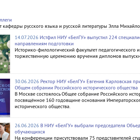
ллеги
т кафедры русского языка и русской литературы Элла Михайл
14.07.2026
Истфил НИУ «БелГУ» выпустил 224 специалис
направлениям подготовки
Историко-филологический факультет педагогического и
торжественную церемонию вручения дипломов выпускн
30.06.2026
Ректор НИУ «БелГУ» Евгения Карловская при
Общем собрании Российского исторического общества
В Москве состоялось Общее собрание Российского исто
посвящённое 160 годовщине основания Императорског
исторического общества.
26.06.2026
В НИУ «БелГУ» выбрали председателя Объе
обучающихся
На конференции присутствовали 75 представителей ст