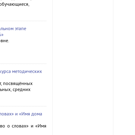
е обучающиеся,
льном этапе
6»
вне.
курса методических
от, посвящённых
ьных, средних
словах» и «Имя дома
во о словах» и «Имя