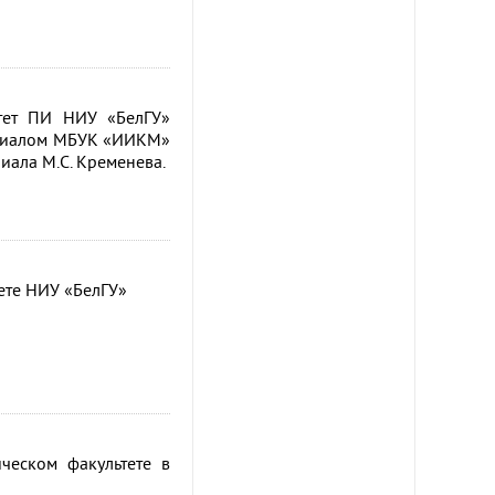
ьтет ПИ НИУ «БелГУ»
илиалом МБУК «ИИКМ»
иала М.С. Кременева.
ете НИУ «БелГУ»
ческом факультете в