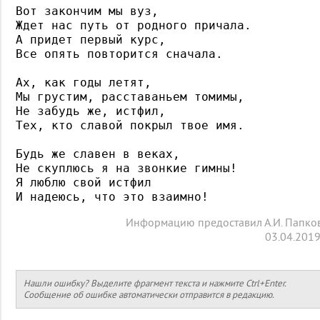
Вот закончим мы вуз, 

Ждет нас путь от родного причала. 

А придет первый курс, 

Все опять повторится сначала. 

Ах, как годы летят, 

Мы грустим, расставаньем томимы, 

Не забудь же, истфил, 

Тех, кто славой покрыл твое имя. 

Будь же славен в веках, 

Не скуплюсь я на звонкие гимны! 

Я люблю свой истфил 

И надеюсь, что это взаимно!
Информацию предоставил А.И. Папко
03.04.2019
Нашли ошибку? Выделите фрагмент текста и нажмите Ctrl+Enter.
Сообщение об ошибке автоматически отправится в редакцию.