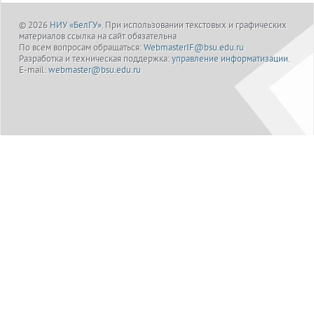
© 2026
НИУ «БелГУ»
. При использовании текстовых и графических
материалов ссылка на сайт обязательна
По всем вопросам обращаться:
WebmasterIF@bsu.edu.ru
Разработка и техническая поддержка:
управление информатизации
.
E-mail:
webmaster@bsu.edu.ru