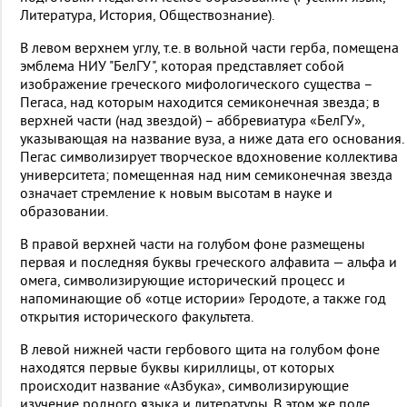
Литература, История, Обществознание).
В левом верхнем углу, т.е. в вольной части герба, помещена
эмблема НИУ "БелГУ", которая представляет собой
изображение греческого мифологического существа –
Пегаса, над которым находится семиконечная звезда; в
верхней части (над звездой) – аббревиатура «БелГУ»,
указывающая на название вуза, а ниже дата его основания.
Пегас символизирует творческое вдохновение коллектива
университета; помещенная над ним семиконечная звезда
означает стремление к новым высотам в науке и
образовании.
В правой верхней части на голубом фоне размещены
первая и последняя буквы греческого алфавита — альфа и
омега, символизирующие исторический процесс и
напоминающие об «отце истории» Геродоте, а также год
открытия исторического факультета.
В левой нижней части гербового щита на голубом фоне
находятся первые буквы кириллицы, от которых
происходит название «Азбука», символизирующие
изучение родного языка и литературы. В этом же поле