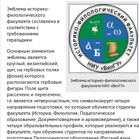
Эмблема историко-
филологического
факультета составлена в
соответствии с
требованиями
геральдики.
Основным элементом
эмблемы является
круглый, византийский,
щит, на гербовых полях
(фонах) которого
Эмблема историко-филологического
располагаются гербовые
факультета НИУ «БелГУ»
фигуры. Поле щита
рассечено и пересечено,
т.е. является четверочастным, что символизирует четыре
направления подготовки, по которым обучаются студенты
факультета (История, Филология, Педагогическое
образование, Документоведение и архивоведение), а такж
четыре образовательных профиля, которые реализуются на
факультете, при обучении студентов по направлению
подготовки Педагогическое образование (Русский язык,